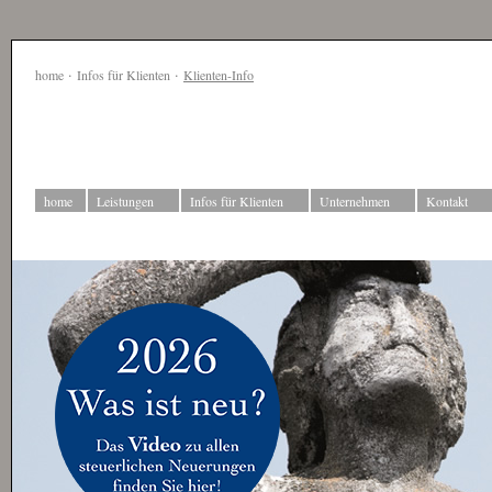
·
·
home
Infos für Klienten
Klienten-Info
home
Leistungen
Infos für Klienten
Unternehmen
Kontakt