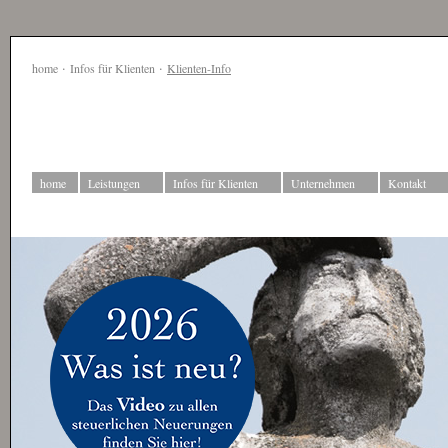
·
·
home
Infos für Klienten
Klienten-Info
home
Leistungen
Infos für Klienten
Unternehmen
Kontakt