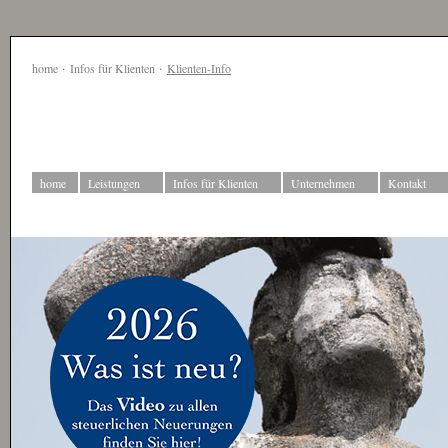
·
·
home
Infos für Klienten
Klienten-Info
home
Leistungen
Infos für Klienten
Unternehmen
Kontakt