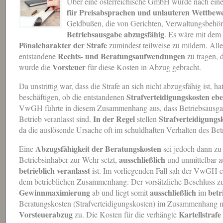
Über eine österreichische GmbH wurde nach ei
für Preisabsprachen und unlauteren Wettbew
Geldbußen, die von Gerichten, Verwaltungsbehö
Betriebsausgabe
abzugsfähig
. Es wäre mit dem 
Pönalcharakter der Strafe
zumindest teilweise zu mildern. Alle
Rechts- und Beratungsaufwendungen
entstandene
zu tragen, 
Vorsteuer
wurde die
für diese Kosten in Abzug gebracht.
Da unstrittig war, dass die Strafe an sich nicht abzugsfähig ist, ha
Strafverteidigungskosten
ebe
beschäftigen, ob die entstandenen
VwGH führte in diesem Zusammenhang aus, dass Betriebsausgabe
In der Regel
Strafverteidigungs
Betrieb veranlasst sind.
stellen
da die auslösende Ursache oft im schuldhaften Verhalten des Betr
Abzugsfähigkeit der Beratungskosten
Eine
sei jedoch dann z
ausschließlich
Betriebsinhaber zur Wehr setzt,
und unmittelbar a
betrieblich veranlasst
ist. Im vorliegenden Fall sah der VwGH 
dem betrieblichen Zusammenhang. Der vorsätzliche Beschluss zu
Gewinnmaximierung
ausschließlich
betr
ab und liegt somit
im
Beratungskosten (Strafverteidigungskosten) im Zusammenhang m
Vorsteuerabzug
Kartellstrafe
zu. Die Kosten für die verhängte