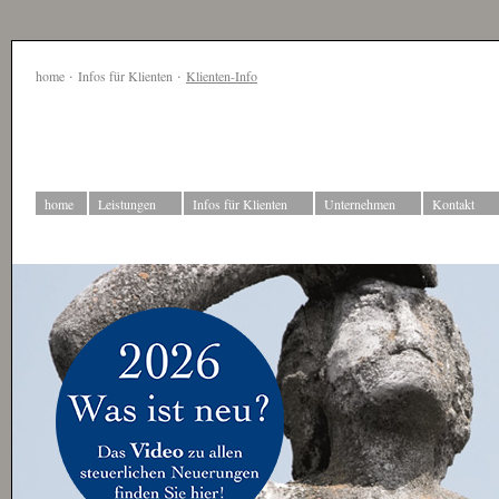
·
·
home
Infos für Klienten
Klienten-Info
home
Leistungen
Infos für Klienten
Unternehmen
Kontakt