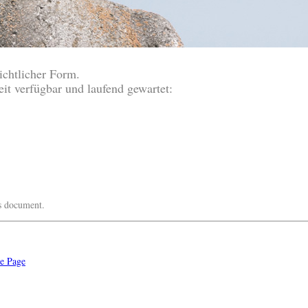
ichtlicher Form.
eit verfügbar und laufend gewartet:
is document.
e Page