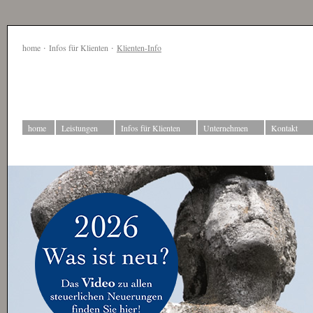
·
·
home
Infos für Klienten
Klienten-Info
home
Leistungen
Infos für Klienten
Unternehmen
Kontakt