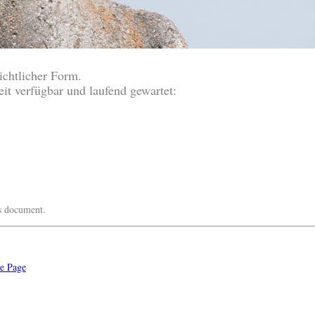
ichtlicher Form.
eit verfügbar und laufend gewartet:
is document.
e Page