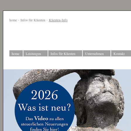
·
·
home
Infos für Klienten
Klienten-Info
home
Leistungen
Infos für Klienten
Unternehmen
Kontakt